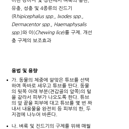
어린 강아지 및 성견에서 벼룩의 충란,
유충, 성충 및 4종류의 진드기
(R
hipicephalus spp., Ixodes spp.,
Dermacentor spp., Haemaphysalis
spp.
)와 이(
Chewing lice
)를 구제. 개선
충 구제의 보조효과
용법 및 용량
가. 동물의 체중에 알맞은 튜브를 선택
하여 똑바로 세우고 튜브를 딴다. 동물
의 뒷목 아래 부분(견갑골의 앞쪽)의 털
을 갈라서 피부가 나오도록 한다. 튜브
의 앞 끝을 피부에 대고 튜브를 몇 번 짜
내서 내용물을 완전히 등 피부의 한, 두
지점에 나누어 바른다.
나. 벼룩 및 진드기의 구제를 위해 매월