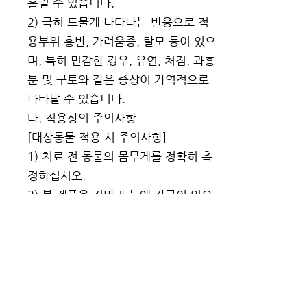
흘릴 수 있습니다.
2) 극히 드물게 나타나는 반응으로 적
용부위 홍반, 가려움증, 탈모 등이 있으
며, 특히 민감한 경우, 유연, 처짐, 과흥
분 및 구토와 같은 증상이 가역적으로
나타날 수 있습니다.
다. 적용상의 주의사항
[대상동물 적용 시 주의사항]
1) 치료 전 동물의 몸무게를 정확히 측
정하십시오.
2) 본 제품은 점막과 눈에 자극이 있으
므로 입과 눈 주위 및 상처 부위를 피해
사용하고, 만약 접촉했을 경우, 즉시 깨
끗한 물로 씻어내십시오.
3) 본제를 적용 한 후 2일 내에는 목욕/
수영은 시키지 마시고, 꿀벌에 피해를