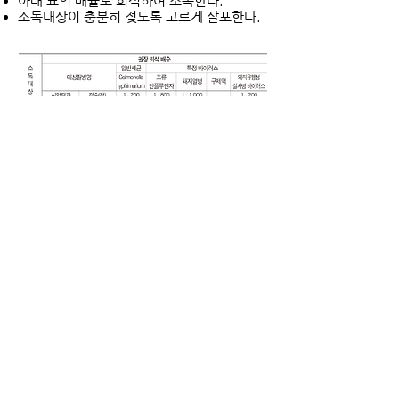
아래 표의 배율로 희석하여 소독한다.
소독대상이 충분히 젖도록 고르게 살포한다.
포장단위
1L, 5L, 18L
유효기간 및 저장방법
저장방법
: 차광된 상온(15-25도)에 보관
유효기간
: 제조일로부터 24개월
Share