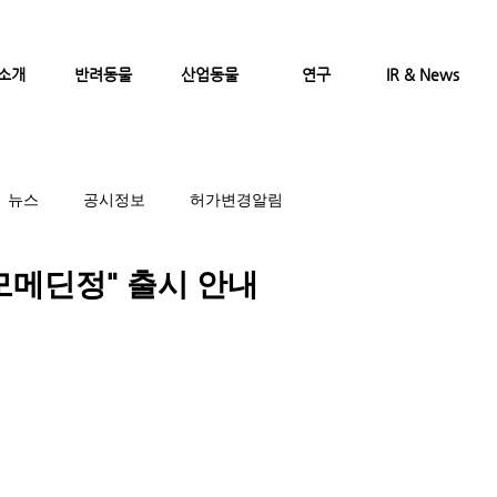
소개
반려동물
산업동물
연구
IR & News
뉴스
공시정보
허가변경알림
모메딘정" 출시 안내