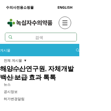
수의사전용쇼핑몰
ENGLISH
게시물
전체 게시물
해양수산연구원, 자체개발
전체 게시물
백신 보급 효과 톡톡
신제품출시소식
뉴스
공시정보
허가변경알림