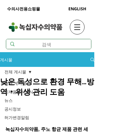
수의사전용쇼핑몰
ENGLISH
게시물
전체 게시물
낮은 독성으로 환경 무해…방
전체 게시물
역‧위생 관리 도움
신제품출시소식
뉴스
공시정보
허가변경알림
녹십자수의약품, 주노 항균 제품 관련 세