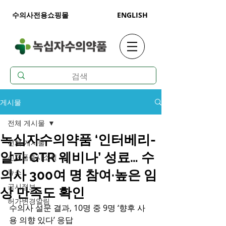
수의사전용쇼핑몰
ENGLISH
게시물
전체 게시물
녹십자수의약품 ‘인터베리-
전체 게시물
알파 GTR 웨비나’ 성료… 수
신제품출시소식
뉴스
의사 300여 명 참여·높은 임
공시정보
상 만족도 확인
허가변경알림
수의사 설문 결과, 10명 중 9명 ‘향후 사
용 의향 있다’ 응답