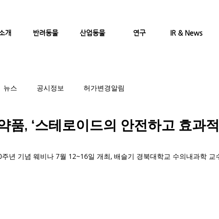
소개
반려동물
산업동물
연구
IR & News
뉴스
공시정보
허가변경알림
품, ‘스테로이드의 안전하고 효과적인
주년 기념 웨비나 7월 12~16일 개최, 배슬기 경북대학교 수의내과학 교