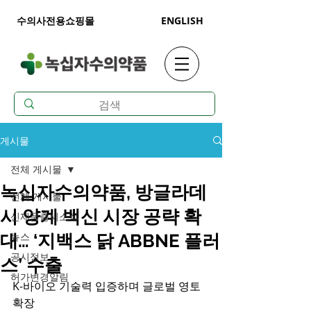
수의사전용쇼핑몰
ENGLISH
게시물
전체 게시물
녹십자수의약품, 방글라데
전체 게시물
시 양계 백신 시장 공략 확
신제품출시소식
뉴스
대… ‘지백스 닭 ABBNE 플러
공시정보
스’ 수출
허가변경알림
K-바이오 기술력 입증하며 글로벌 영토 
확장