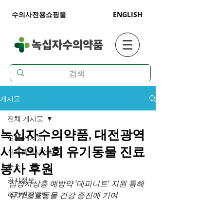
수의사전용쇼핑몰
ENGLISH
게시물
전체 게시물
녹십자수의약품, 대전광역
전체 게시물
시수의사회 유기동물 진료
신제품출시소식
뉴스
봉사 후원
공시정보
심장사상충 예방약 ‘데피니트’ 지원 통해 
허가변경알림
유기·보호동물 건강 증진에 기여