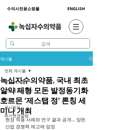
수의사전용쇼핑몰
ENGLISH
게시물
전체 게시물
녹십자수의약품, 국내 최초
전체 게시물
알약 제형 모돈 발정동기화
신제품출시소식
뉴스
호르몬 ‘제스탭 정’ 론칭 세
공시정보
미나 개최
허가변경알림
현장 적용 사례와 연구 결과 공개… 양돈 
산업 경쟁력 제고에 앞장